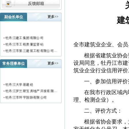
反馈邮箱
副会长单位
更多>>
建
• 牡丹江建工集团有限公司
• 牡丹江市工程质量监督站
全市建筑业企业、会员
• 牡丹江市第三建筑工程有限公司…
根据省建筑业协会
• 黑龙江新陆建筑工程集团有限公…
• 牡丹江市安装工程有限公司
设局同意，牡丹江市建
常务理事单位
更多>>
• 黑龙江北方工具有限公司
筑业企业行业信用评价
• 牡丹江市新阳房地产开发有限责…
一、参加信用评价
• 牡丹江市供水工程有限责任公司…
• 牡丹江大学基建处
• 黑龙江新宏基建设集团有限公司…
• 牡丹江罗兰斯宝房地产开发有限…
在我市行政区域内
• 金跃集团有限公司
• 牡丹江市环宇国际有限公司
理、检测企业）。
• 黑龙江海华建设集团
• 黑龙江恒德建筑安装工程有限责…
• 上海绿地集团牡丹江置业有限公…
• 牡丹江华威建筑工程有限责任公…
二、评价方式：
• 牡丹江桃源房地产开发有限公司…
• 黑龙江世纪家园房地产开发有限…
• 牡丹江华安塑料型材有限公司
根据省协会要求，
• 牡丹江华隆房地产开发股份有限…
• 牡丹江市科研建筑工程质量检测…
• 牡丹江华威建筑工程有限责任公…