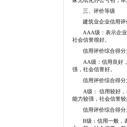
家无纸化办公号召，本
• 牡丹江市圣丰混凝土有限公司
• 牡丹江市江达城建商品砼有限责…
• 牡丹江工程建设监理有限公司
三、评价等级
• 牡丹江市工程质量监督站
• 牡丹江市建筑设计研究院有限责…
• 牡丹江市雷电防护中心
建筑业企业信用评
• 黑龙江省牡丹江林业勘察设计院…
• 牡丹江市疾病预防控制中心
• 牡丹江明月地基基础工程检测公…
• 牡丹江师范学院基建处
AAA
级：表示企
• 牡丹江热电有限公司
• 牡丹江医学院基建处
社会信誉很好。
• 上海创宏建筑集团有限责任公司…
• 绥芬河市元丰房地产开发有限责…
• 黑龙江民太建筑工程有限责任公…
• 牡丹江市正航房地产开发有限公…
信用评价综合得分
• 黑龙江信大集团股份有限公司
• 牡丹江铁路建筑工程公司
• 牡丹江大学
• 牡丹江市中科建筑工程有限公司…
AA
级：信用良好
• 绥芬河市建设工程质量监督站
• 牡丹江世豪房地产开发有限公司…
强，社会信誉好。
• 东宁县建设工程质量监督站
• 牡丹江市新泰房地产开发有限公…
• 穆棱市建设工程质量监督站
• 牡丹江博宇房地产开发有限公司…
信用评价综合得分
• 林口县建设工程质量监督站
• 牡丹江市敦煌建筑装饰装修有限…
• 海林市工程质量监督站
A
级： 信用较好
• 牡丹江市联发建筑安装工程有限…
• 宁安市工程质量监督站
能力较强，社会信誉较
• 牡丹江市安泰建筑有限责任公司…
• 牡丹江市大东建筑总公司
• 黑龙江中泰房地产开发有限公司…
信用评价综合得分
• 牡丹江市利华置业有限公司
B
级：信用一般，
• 牡丹江市苏苑房地产开发有限公…
• 牡丹江星元房产有限公司