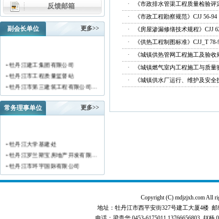
·
《市政排水管渠工程质量检验评定标准
反馈邮箱
·
《市政工程勘察规范》CJJ 56-94
副会长单位
更多>>
·
《房屋渗漏修缮技术规程》CJJ 62
·
《供热工程制图标准》CJJ_T 78-
·
《城镇供热管网工程施工及验收规范》C
• 牡丹江建工集团有限公司
·
《城镇燃气室内工程施工与质量验收规
• 牡丹江市工程质量监督站
·
《城镇供水厂运行、维护及安全技术规
• 牡丹江市第三建筑工程有限公司…
• 黑龙江新陆建筑工程集团有限公…
• 牡丹江市安装工程有限公司
常务理事单位
更多>>
• 黑龙江北方工具有限公司
• 牡丹江市新阳房地产开发有限责…
• 牡丹江市供水工程有限责任公司…
• 牡丹江大学基建处
• 黑龙江新宏基建设集团有限公司…
• 牡丹江罗兰斯宝房地产开发有限…
• 金跃集团有限公司
• 牡丹江市环宇国际有限公司
• 黑龙江海华建设集团
• 黑龙江恒德建筑安装工程有限责…
• 上海绿地集团牡丹江置业有限公…
• 牡丹江华威建筑工程有限责任公…
• 牡丹江桃源房地产开发有限公司…
• 黑龙江世纪家园房地产开发有限…
Copyright (C) mdjzjxh.co
• 牡丹江华安塑料型材有限公司
• 牡丹江华隆房地产开发股份有限…
地址：牡丹江市西平安街327号建工大厦4楼 邮编：157000 
• 牡丹江市科研建筑工程质量检测…
• 牡丹江华威建筑工程有限责任公…
电话：梁贵华 0453-6175011,13766656803 赵杨 0