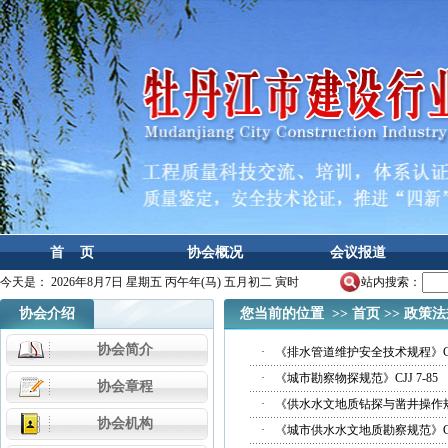
首 页
协会概况
会议报道
今天是：
2026年8月7日 星期五 丙午年(马) 五月初二 寅时
站内搜索：
协会介绍
您当前的位置 >>
首页
>>
政策法
协会简介
·
《排水管道维护安全技术规程》CJJ
·
《城市勘察物探规范》CJJ 7-85
协会章程
·
《供水水文地质钻探与凿井操作规程》
协会机构
·
《城市供水水文地质勘察规范》CJJ 