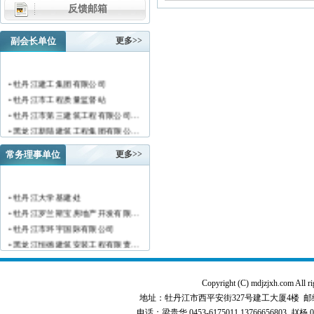
反馈邮箱
副会长单位
更多>>
• 牡丹江建工集团有限公司
• 牡丹江市工程质量监督站
• 牡丹江市第三建筑工程有限公司…
• 黑龙江新陆建筑工程集团有限公…
• 牡丹江市安装工程有限公司
常务理事单位
更多>>
• 黑龙江北方工具有限公司
• 牡丹江市新阳房地产开发有限责…
• 牡丹江市供水工程有限责任公司…
• 牡丹江大学基建处
• 黑龙江新宏基建设集团有限公司…
• 牡丹江罗兰斯宝房地产开发有限…
• 金跃集团有限公司
• 牡丹江市环宇国际有限公司
• 黑龙江海华建设集团
• 黑龙江恒德建筑安装工程有限责…
• 上海绿地集团牡丹江置业有限公…
• 牡丹江华威建筑工程有限责任公…
• 牡丹江桃源房地产开发有限公司…
• 黑龙江世纪家园房地产开发有限…
• 牡丹江华安塑料型材有限公司
Copyright (C) mdjzjxh.co
• 牡丹江华隆房地产开发股份有限…
• 牡丹江市科研建筑工程质量检测…
地址：牡丹江市西平安街327号建工大厦4楼 邮编：157000 
• 牡丹江华威建筑工程有限责任公…
电话：梁贵华 0453-6175011,13766656803 赵杨 0
• 牡丹江市圣丰混凝土有限公司