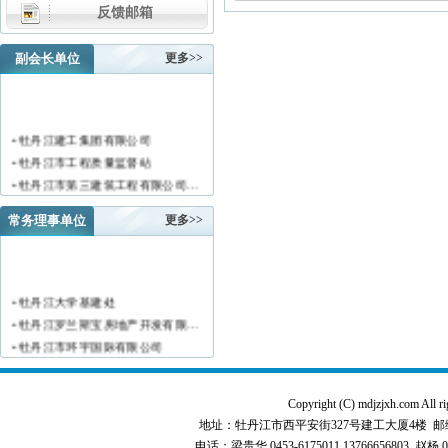
反馈邮箱
副会长单位
更多>>
• 牡丹江建工集团有限公司
• 牡丹江市工程质量监督站
• 牡丹江市第三建筑工程有限公司…
• 黑龙江新陆建筑工程集团有限公…
常务理事单位
更多>>
• 牡丹江市安装工程有限公司
• 黑龙江北方工具有限公司
• 牡丹江市新阳房地产开发有限责…
• 牡丹江市供水工程有限责任公司…
• 牡丹江大学基建处
• 黑龙江新宏基建设集团有限公司…
• 牡丹江罗兰斯宝房地产开发有限…
• 金跃集团有限公司
• 牡丹江市环宇国际有限公司
• 黑龙江海华建设集团
• 黑龙江恒德建筑安装工程有限责…
• 上海绿地集团牡丹江置业有限公…
• 牡丹江华威建筑工程有限责任公…
• 牡丹江桃源房地产开发有限公司…
Copyright (C) mdjzjxh.co
• 黑龙江世纪家园房地产开发有限…
• 牡丹江华安塑料型材有限公司
地址：牡丹江市西平安街327号建工大厦4楼 邮编：157000 
• 牡丹江华隆房地产开发股份有限…
• 牡丹江市科研建筑工程质量检测…
电话：梁贵华 0453-6175011,13766656803 赵杨 0