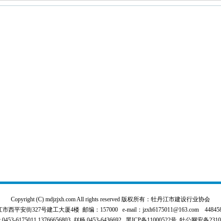
Copyright (C) mdjzjxh.com All rights reserved 版权所有：牡丹江市建设行业协会
平安街327号建工大厦4楼 邮编：157000 e-mail：jzxh6175011@163.com 4484589
3-6175011,13766656803 赵杨 0453-6436692
黑ICP备11000522号
牡公网安备231000