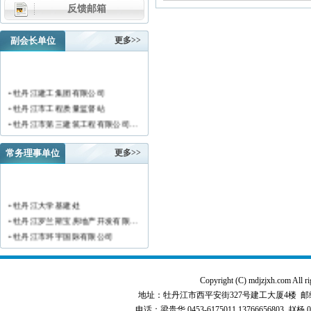
反馈邮箱
副会长单位
更多>>
• 牡丹江建工集团有限公司
• 牡丹江市工程质量监督站
• 牡丹江市第三建筑工程有限公司…
• 黑龙江新陆建筑工程集团有限公…
• 牡丹江市安装工程有限公司
常务理事单位
更多>>
• 黑龙江北方工具有限公司
• 牡丹江市新阳房地产开发有限责…
• 牡丹江市供水工程有限责任公司…
• 牡丹江大学基建处
• 黑龙江新宏基建设集团有限公司…
• 牡丹江罗兰斯宝房地产开发有限…
• 金跃集团有限公司
• 牡丹江市环宇国际有限公司
• 黑龙江海华建设集团
• 黑龙江恒德建筑安装工程有限责…
• 上海绿地集团牡丹江置业有限公…
• 牡丹江华威建筑工程有限责任公…
• 牡丹江桃源房地产开发有限公司…
• 黑龙江世纪家园房地产开发有限…
Copyright (C) mdjzjxh.co
• 牡丹江华安塑料型材有限公司
• 牡丹江华隆房地产开发股份有限…
地址：牡丹江市西平安街327号建工大厦4楼 邮编：157000 
• 牡丹江市科研建筑工程质量检测…
电话：梁贵华 0453-6175011,13766656803 赵杨 0
• 牡丹江华威建筑工程有限责任公…