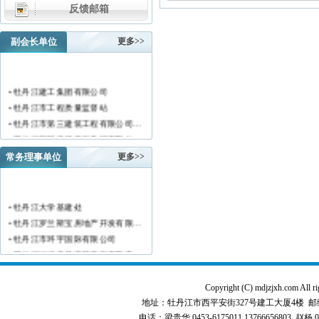
反馈邮箱
副会长单位
更多>>
• 牡丹江建工集团有限公司
• 牡丹江市工程质量监督站
• 牡丹江市第三建筑工程有限公司…
• 黑龙江新陆建筑工程集团有限公…
• 牡丹江市安装工程有限公司
常务理事单位
更多>>
• 黑龙江北方工具有限公司
• 牡丹江市新阳房地产开发有限责…
• 牡丹江市供水工程有限责任公司…
• 牡丹江大学基建处
• 黑龙江新宏基建设集团有限公司…
• 牡丹江罗兰斯宝房地产开发有限…
• 金跃集团有限公司
• 牡丹江市环宇国际有限公司
• 黑龙江海华建设集团
• 黑龙江恒德建筑安装工程有限责…
• 上海绿地集团牡丹江置业有限公…
• 牡丹江华威建筑工程有限责任公…
• 牡丹江桃源房地产开发有限公司…
• 黑龙江世纪家园房地产开发有限…
Copyright (C) mdjzjxh.co
• 牡丹江华安塑料型材有限公司
• 牡丹江华隆房地产开发股份有限…
地址：牡丹江市西平安街327号建工大厦4楼 邮编：157000 
• 牡丹江市科研建筑工程质量检测…
• 牡丹江华威建筑工程有限责任公…
电话：梁贵华 0453-6175011,13766656803 赵杨 0