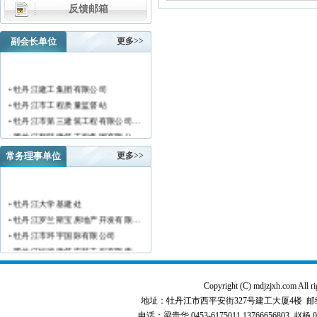
反馈邮箱
副会长单位
更多>>
• 牡丹江建工集团有限公司
• 牡丹江市工程质量监督站
• 牡丹江市第三建筑工程有限公司…
• 黑龙江新陆建筑工程集团有限公…
• 牡丹江市安装工程有限公司
常务理事单位
更多>>
• 黑龙江北方工具有限公司
• 牡丹江市新阳房地产开发有限责…
• 牡丹江市供水工程有限责任公司…
• 牡丹江大学基建处
• 黑龙江新宏基建设集团有限公司…
• 牡丹江罗兰斯宝房地产开发有限…
• 金跃集团有限公司
• 牡丹江市环宇国际有限公司
• 黑龙江海华建设集团
• 黑龙江恒德建筑安装工程有限责…
• 上海绿地集团牡丹江置业有限公…
• 牡丹江华威建筑工程有限责任公…
• 牡丹江桃源房地产开发有限公司…
• 黑龙江世纪家园房地产开发有限…
Copyright (C) mdjzjxh.co
• 牡丹江华安塑料型材有限公司
• 牡丹江华隆房地产开发股份有限…
地址：牡丹江市西平安街327号建工大厦4楼 邮编：157000 
• 牡丹江市科研建筑工程质量检测…
• 牡丹江华威建筑工程有限责任公…
电话：梁贵华 0453-6175011,13766656803 赵杨 0