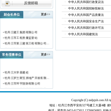
·
中华人民共和国行政复议法
反馈邮箱
·
中华人民共和国招标投标法
副会长单位
更多>>
·
中华人民共和国产品质量法
·
中华人民共和国安全生产法
·
中华人民共和国行政许可法
• 牡丹江建工集团有限公司
·
中华人民共和国建筑法
• 牡丹江市工程质量监督站
• 牡丹江市第三建筑工程有限公司…
• 黑龙江新陆建筑工程集团有限公…
• 牡丹江市安装工程有限公司
常务理事单位
更多>>
• 黑龙江北方工具有限公司
• 牡丹江市新阳房地产开发有限责…
• 牡丹江市供水工程有限责任公司…
• 牡丹江大学基建处
• 黑龙江新宏基建设集团有限公司…
• 牡丹江罗兰斯宝房地产开发有限…
• 金跃集团有限公司
• 牡丹江市环宇国际有限公司
• 黑龙江海华建设集团
• 黑龙江恒德建筑安装工程有限责…
• 上海绿地集团牡丹江置业有限公…
• 牡丹江华威建筑工程有限责任公…
• 牡丹江桃源房地产开发有限公司…
• 黑龙江世纪家园房地产开发有限…
Copyright (C) mdjzjxh.co
• 牡丹江华安塑料型材有限公司
• 牡丹江华隆房地产开发股份有限…
地址：牡丹江市西平安街327号建工大厦4楼 邮编：157000 
• 牡丹江市科研建筑工程质量检测…
• 牡丹江华威建筑工程有限责任公…
电话：梁贵华 0453-6175011,13766656803 赵杨 0