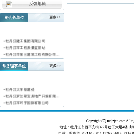
反馈邮箱
副会长单位
更多>>
• 牡丹江建工集团有限公司
• 牡丹江市工程质量监督站
• 牡丹江市第三建筑工程有限公司…
• 黑龙江新陆建筑工程集团有限公…
常务理事单位
更多>>
• 牡丹江市安装工程有限公司
• 黑龙江北方工具有限公司
• 牡丹江市新阳房地产开发有限责…
• 牡丹江市供水工程有限责任公司…
• 牡丹江大学基建处
• 黑龙江新宏基建设集团有限公司…
• 牡丹江罗兰斯宝房地产开发有限…
• 金跃集团有限公司
• 牡丹江市环宇国际有限公司
• 黑龙江海华建设集团
• 黑龙江恒德建筑安装工程有限责…
• 上海绿地集团牡丹江置业有限公…
• 牡丹江华威建筑工程有限责任公…
• 牡丹江桃源房地产开发有限公司…
Copyright (C) mdjzjxh.co
• 黑龙江世纪家园房地产开发有限…
• 牡丹江华安塑料型材有限公司
地址：牡丹江市西平安街327号建工大厦4楼 邮编：157000 
• 牡丹江华隆房地产开发股份有限…
• 牡丹江市科研建筑工程质量检测…
电话：梁贵华 0453-6175011,13766656803 赵杨 0