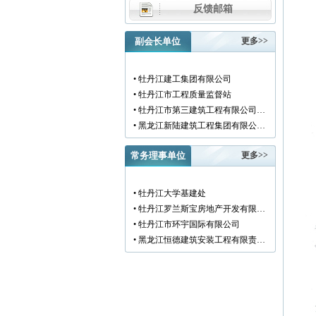
反馈邮箱
副会长单位
更多>>
• 牡丹江建工集团有限公司
• 牡丹江市工程质量监督站
• 牡丹江市第三建筑工程有限公司…
• 黑龙江新陆建筑工程集团有限公…
• 牡丹江市安装工程有限公司
• 黑龙江北方工具有限公司
常务理事单位
更多>>
• 牡丹江市新阳房地产开发有限责…
• 牡丹江市供水工程有限责任公司…
• 牡丹江大学基建处
• 黑龙江新宏基建设集团有限公司…
• 牡丹江罗兰斯宝房地产开发有限…
• 金跃集团有限公司
• 牡丹江市环宇国际有限公司
• 黑龙江海华建设集团
• 黑龙江恒德建筑安装工程有限责…
• 上海绿地集团牡丹江置业有限公…
• 牡丹江华威建筑工程有限责任公…
• 牡丹江桃源房地产开发有限公司…
• 黑龙江世纪家园房地产开发有限…
• 牡丹江华安塑料型材有限公司
• 牡丹江华隆房地产开发股份有限…
• 牡丹江市科研建筑工程质量检测…
• 牡丹江华威建筑工程有限责任公…
• 牡丹江市圣丰混凝土有限公司
• 牡丹江市江达城建商品砼有限责…