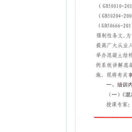
• 牡丹江市江达城建商品砼有限责…
• 牡丹江工程建设监理有限公司
• 牡丹江市工程质量监督站
• 牡丹江市建筑设计研究院有限责…
• 牡丹江市雷电防护中心
• 黑龙江省牡丹江林业勘察设计院…
• 牡丹江市疾病预防控制中心
• 牡丹江明月地基基础工程检测公…
• 牡丹江师范学院基建处
• 牡丹江热电有限公司
• 牡丹江医学院基建处
• 上海创宏建筑集团有限责任公司…
• 绥芬河市元丰房地产开发有限责…
• 黑龙江民太建筑工程有限责任公…
• 牡丹江市正航房地产开发有限公…
• 黑龙江信大集团股份有限公司
• 牡丹江铁路建筑工程公司
• 牡丹江大学
• 牡丹江市中科建筑工程有限公司…
• 绥芬河市建设工程质量监督站
• 牡丹江世豪房地产开发有限公司…
• 东宁县建设工程质量监督站
• 牡丹江市新泰房地产开发有限公…
• 穆棱市建设工程质量监督站
• 牡丹江博宇房地产开发有限公司…
• 林口县建设工程质量监督站
• 牡丹江市敦煌建筑装饰装修有限…
• 海林市工程质量监督站
• 牡丹江市联发建筑安装工程有限…
• 宁安市工程质量监督站
• 牡丹江市安泰建筑有限责任公司…
• 牡丹江市大东建筑总公司
• 黑龙江中泰房地产开发有限公司…
• 牡丹江市利华置业有限公司
• 牡丹江市苏苑房地产开发有限公…
• 牡丹江星元房产有限公司