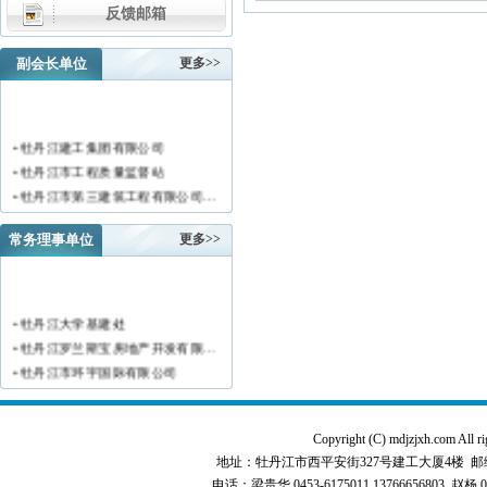
反馈邮箱
副会长单位
更多>>
• 牡丹江建工集团有限公司
• 牡丹江市工程质量监督站
• 牡丹江市第三建筑工程有限公司…
• 黑龙江新陆建筑工程集团有限公…
常务理事单位
更多>>
• 牡丹江市安装工程有限公司
• 黑龙江北方工具有限公司
• 牡丹江市新阳房地产开发有限责…
• 牡丹江市供水工程有限责任公司…
• 牡丹江大学基建处
• 黑龙江新宏基建设集团有限公司…
• 牡丹江罗兰斯宝房地产开发有限…
• 金跃集团有限公司
• 牡丹江市环宇国际有限公司
• 黑龙江海华建设集团
• 黑龙江恒德建筑安装工程有限责…
• 上海绿地集团牡丹江置业有限公…
• 牡丹江华威建筑工程有限责任公…
• 牡丹江桃源房地产开发有限公司…
Copyright (C) mdjzjxh.co
• 黑龙江世纪家园房地产开发有限…
• 牡丹江华安塑料型材有限公司
地址：牡丹江市西平安街327号建工大厦4楼 邮编：157000 
• 牡丹江华隆房地产开发股份有限…
• 牡丹江市科研建筑工程质量检测…
电话：梁贵华 0453-6175011,13766656803 赵杨 0