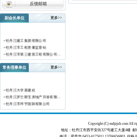
反馈邮箱
副会长单位
更多>>
• 牡丹江建工集团有限公司
• 牡丹江市工程质量监督站
• 牡丹江市第三建筑工程有限公司…
• 黑龙江新陆建筑工程集团有限公…
• 牡丹江市安装工程有限公司
常务理事单位
更多>>
• 黑龙江北方工具有限公司
• 牡丹江市新阳房地产开发有限责…
• 牡丹江市供水工程有限责任公司…
• 牡丹江大学基建处
• 黑龙江新宏基建设集团有限公司…
• 牡丹江罗兰斯宝房地产开发有限…
• 金跃集团有限公司
• 牡丹江市环宇国际有限公司
• 黑龙江海华建设集团
• 黑龙江恒德建筑安装工程有限责…
• 上海绿地集团牡丹江置业有限公…
• 牡丹江华威建筑工程有限责任公…
• 牡丹江桃源房地产开发有限公司…
• 黑龙江世纪家园房地产开发有限…
Copyright (C) mdjzjxh.co
• 牡丹江华安塑料型材有限公司
• 牡丹江华隆房地产开发股份有限…
地址：牡丹江市西平安街327号建工大厦4楼 邮编：157000 
• 牡丹江市科研建筑工程质量检测…
• 牡丹江华威建筑工程有限责任公…
电话：梁贵华 0453-6175011,13766656803 赵杨 0