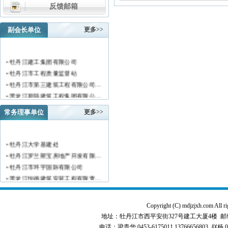
反馈邮箱
副会长单位
更多>>
• 牡丹江建工集团有限公司
• 牡丹江市工程质量监督站
• 牡丹江市第三建筑工程有限公司…
• 黑龙江新陆建筑工程集团有限公…
• 牡丹江市安装工程有限公司
常务理事单位
更多>>
• 黑龙江北方工具有限公司
• 牡丹江市新阳房地产开发有限责…
• 牡丹江市供水工程有限责任公司…
• 牡丹江大学基建处
• 黑龙江新宏基建设集团有限公司…
• 牡丹江罗兰斯宝房地产开发有限…
• 金跃集团有限公司
• 牡丹江市环宇国际有限公司
• 黑龙江海华建设集团
• 黑龙江恒德建筑安装工程有限责…
• 上海绿地集团牡丹江置业有限公…
• 牡丹江华威建筑工程有限责任公…
• 牡丹江桃源房地产开发有限公司…
• 黑龙江世纪家园房地产开发有限…
Copyright (C) mdjzjxh.co
• 牡丹江华安塑料型材有限公司
• 牡丹江华隆房地产开发股份有限…
地址：牡丹江市西平安街327号建工大厦4楼 邮编：157000 
• 牡丹江市科研建筑工程质量检测…
• 牡丹江华威建筑工程有限责任公…
电话：梁贵华 0453-6175011,13766656803 赵杨 0