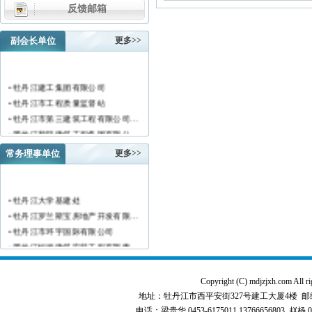
反馈邮箱
副会长单位
更多>>
• 牡丹江建工集团有限公司
• 牡丹江市工程质量监督站
• 牡丹江市第三建筑工程有限公司…
• 黑龙江新陆建筑工程集团有限公…
• 牡丹江市安装工程有限公司
常务理事单位
更多>>
• 黑龙江北方工具有限公司
• 牡丹江市新阳房地产开发有限责…
• 牡丹江市供水工程有限责任公司…
• 牡丹江大学基建处
• 黑龙江新宏基建设集团有限公司…
• 牡丹江罗兰斯宝房地产开发有限…
• 金跃集团有限公司
• 牡丹江市环宇国际有限公司
• 黑龙江海华建设集团
• 黑龙江恒德建筑安装工程有限责…
• 上海绿地集团牡丹江置业有限公…
• 牡丹江华威建筑工程有限责任公…
• 牡丹江桃源房地产开发有限公司…
• 黑龙江世纪家园房地产开发有限…
Copyright (C) mdjzjxh.co
• 牡丹江华安塑料型材有限公司
• 牡丹江华隆房地产开发股份有限…
地址：牡丹江市西平安街327号建工大厦4楼 邮编：157000 
• 牡丹江市科研建筑工程质量检测…
• 牡丹江华威建筑工程有限责任公…
电话：梁贵华 0453-6175011,13766656803 赵杨 0