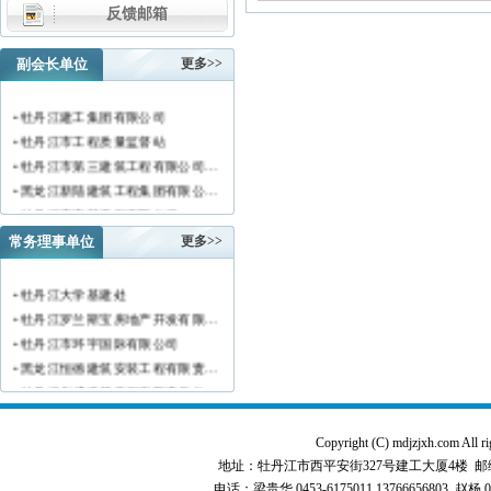
反馈邮箱
副会长单位
更多>>
• 牡丹江建工集团有限公司
• 牡丹江市工程质量监督站
• 牡丹江市第三建筑工程有限公司…
• 黑龙江新陆建筑工程集团有限公…
• 牡丹江市安装工程有限公司
• 黑龙江北方工具有限公司
常务理事单位
更多>>
• 牡丹江市新阳房地产开发有限责…
• 牡丹江市供水工程有限责任公司…
• 牡丹江大学基建处
• 黑龙江新宏基建设集团有限公司…
• 牡丹江罗兰斯宝房地产开发有限…
• 金跃集团有限公司
• 牡丹江市环宇国际有限公司
• 黑龙江海华建设集团
• 黑龙江恒德建筑安装工程有限责…
• 上海绿地集团牡丹江置业有限公…
• 牡丹江华威建筑工程有限责任公…
• 牡丹江桃源房地产开发有限公司…
• 黑龙江世纪家园房地产开发有限…
• 牡丹江华安塑料型材有限公司
• 牡丹江华隆房地产开发股份有限…
Copyright (C) mdjzjxh.co
• 牡丹江市科研建筑工程质量检测…
• 牡丹江华威建筑工程有限责任公…
地址：牡丹江市西平安街327号建工大厦4楼 邮编：157000 
• 牡丹江市圣丰混凝土有限公司
• 牡丹江市江达城建商品砼有限责…
电话：梁贵华 0453-6175011,13766656803 赵杨 0