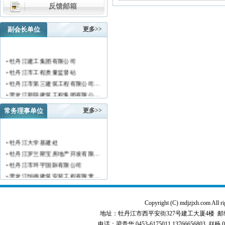
反馈邮箱
副会长单位
更多>>
• 牡丹江建工集团有限公司
• 牡丹江市工程质量监督站
• 牡丹江市第三建筑工程有限公司…
• 黑龙江新陆建筑工程集团有限公…
• 牡丹江市安装工程有限公司
常务理事单位
更多>>
• 黑龙江北方工具有限公司
• 牡丹江市新阳房地产开发有限责…
• 牡丹江市供水工程有限责任公司…
• 牡丹江大学基建处
• 黑龙江新宏基建设集团有限公司…
• 牡丹江罗兰斯宝房地产开发有限…
• 金跃集团有限公司
• 牡丹江市环宇国际有限公司
• 黑龙江海华建设集团
• 黑龙江恒德建筑安装工程有限责…
• 上海绿地集团牡丹江置业有限公…
• 牡丹江华威建筑工程有限责任公…
• 牡丹江桃源房地产开发有限公司…
• 黑龙江世纪家园房地产开发有限…
Copyright (C) mdjzjxh.co
• 牡丹江华安塑料型材有限公司
• 牡丹江华隆房地产开发股份有限…
地址：牡丹江市西平安街327号建工大厦4楼 邮编：157000 
• 牡丹江市科研建筑工程质量检测…
• 牡丹江华威建筑工程有限责任公…
电话：梁贵华 0453-6175011,13766656803 赵杨 0