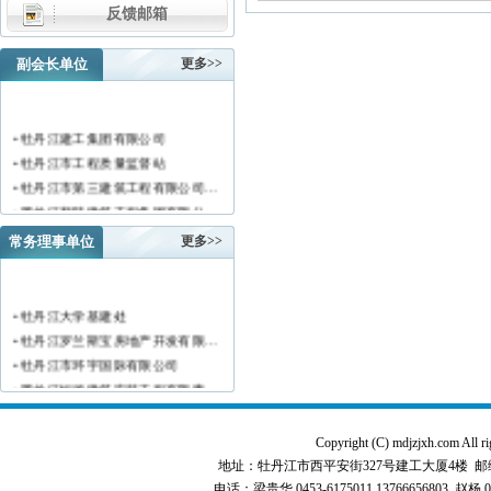
反馈邮箱
副会长单位
更多>>
• 牡丹江建工集团有限公司
• 牡丹江市工程质量监督站
• 牡丹江市第三建筑工程有限公司…
• 黑龙江新陆建筑工程集团有限公…
• 牡丹江市安装工程有限公司
常务理事单位
更多>>
• 黑龙江北方工具有限公司
• 牡丹江市新阳房地产开发有限责…
• 牡丹江市供水工程有限责任公司…
• 牡丹江大学基建处
• 黑龙江新宏基建设集团有限公司…
• 牡丹江罗兰斯宝房地产开发有限…
• 金跃集团有限公司
• 牡丹江市环宇国际有限公司
• 黑龙江海华建设集团
• 黑龙江恒德建筑安装工程有限责…
• 上海绿地集团牡丹江置业有限公…
• 牡丹江华威建筑工程有限责任公…
• 牡丹江桃源房地产开发有限公司…
• 黑龙江世纪家园房地产开发有限…
Copyright (C) mdjzjxh.co
• 牡丹江华安塑料型材有限公司
• 牡丹江华隆房地产开发股份有限…
地址：牡丹江市西平安街327号建工大厦4楼 邮编：157000 
• 牡丹江市科研建筑工程质量检测…
• 牡丹江华威建筑工程有限责任公…
电话：梁贵华 0453-6175011,13766656803 赵杨 0