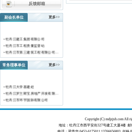
反馈邮箱
副会长单位
更多>>
• 牡丹江建工集团有限公司
• 牡丹江市工程质量监督站
• 牡丹江市第三建筑工程有限公司…
• 黑龙江新陆建筑工程集团有限公…
• 牡丹江市安装工程有限公司
常务理事单位
更多>>
• 黑龙江北方工具有限公司
• 牡丹江市新阳房地产开发有限责…
• 牡丹江市供水工程有限责任公司…
• 牡丹江大学基建处
• 黑龙江新宏基建设集团有限公司…
• 牡丹江罗兰斯宝房地产开发有限…
• 金跃集团有限公司
• 牡丹江市环宇国际有限公司
• 黑龙江海华建设集团
• 黑龙江恒德建筑安装工程有限责…
• 上海绿地集团牡丹江置业有限公…
• 牡丹江华威建筑工程有限责任公…
• 牡丹江桃源房地产开发有限公司…
• 黑龙江世纪家园房地产开发有限…
Copyright (C) mdjzjxh.co
• 牡丹江华安塑料型材有限公司
• 牡丹江华隆房地产开发股份有限…
地址：牡丹江市西平安街327号建工大厦4楼 邮编：157000 
• 牡丹江市科研建筑工程质量检测…
• 牡丹江华威建筑工程有限责任公…
电话：梁贵华 0453-6175011,13766656803 赵杨 0