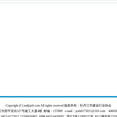
Copyright (C) mdjzjxh.com All rights reserved 版权所有：牡丹江市建设行业协会
平安街327号建工大厦4楼 邮编：157000 e-mail：jzxh6175011@163.com 4484589
3-6175011,13766656803 赵杨 0453-6436692
黑ICP备11000522号
牡公网安备231000