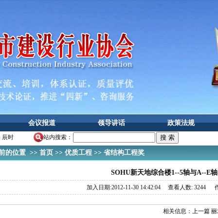
会议报道
领导讲话
政策法规
一 辰时
站内搜索：
的位置 >>
首页
>>
优质工程
>>
省结构工程奖
SOHU新天地综合楼1--5轴与A--E轴
加入日期:2012-11-30 14:42:04 查看人数: 3244 作
相关信息：
上一篇 丽