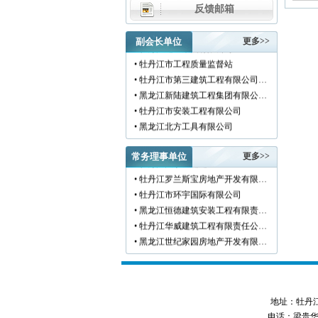
反馈邮箱
副会长单位
更多>>
• 牡丹江建工集团有限公司
• 牡丹江市工程质量监督站
• 牡丹江市第三建筑工程有限公司…
• 黑龙江新陆建筑工程集团有限公…
• 牡丹江市安装工程有限公司
• 黑龙江北方工具有限公司
• 牡丹江市新阳房地产开发有限责…
• 牡丹江市供水工程有限责任公司…
常务理事单位
更多>>
• 牡丹江大学基建处
• 黑龙江新宏基建设集团有限公司…
• 牡丹江罗兰斯宝房地产开发有限…
• 金跃集团有限公司
• 牡丹江市环宇国际有限公司
• 黑龙江海华建设集团
• 黑龙江恒德建筑安装工程有限责…
• 上海绿地集团牡丹江置业有限公…
• 牡丹江华威建筑工程有限责任公…
• 牡丹江桃源房地产开发有限公司…
• 黑龙江世纪家园房地产开发有限…
• 牡丹江华安塑料型材有限公司
• 牡丹江华隆房地产开发股份有限…
• 牡丹江市科研建筑工程质量检测…
• 牡丹江华威建筑工程有限责任公…
• 牡丹江市圣丰混凝土有限公司
• 牡丹江市江达城建商品砼有限责…
• 牡丹江工程建设监理有限公司
地址：牡丹江市西
• 牡丹江市工程质量监督站
• 牡丹江市建筑设计研究院有限责…
电话：梁贵华 045
• 牡丹江市雷电防护中心