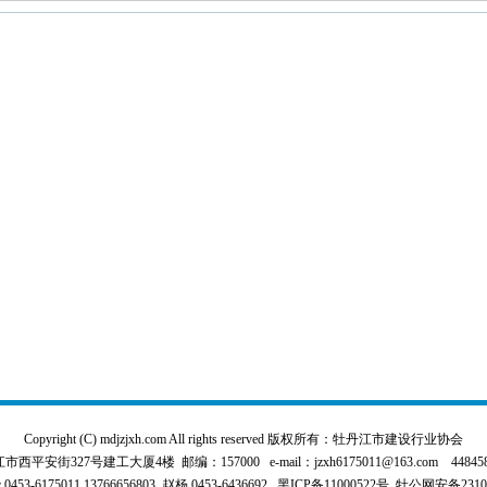
Copyright (C) mdjzjxh.com All rights reserved 版权所有：牡丹江市建设行业协会
平安街327号建工大厦4楼 邮编：157000 e-mail：jzxh6175011@163.com 4484589
3-6175011,13766656803 赵杨 0453-6436692
黑ICP备11000522号
牡公网安备231000