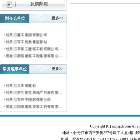
反馈邮箱
副会长单位
更多>>
• 牡丹江建工集团有限公司
• 牡丹江市工程质量监督站
• 牡丹江市第三建筑工程有限公司…
• 黑龙江新陆建筑工程集团有限公…
• 牡丹江市安装工程有限公司
• 黑龙江北方工具有限公司
常务理事单位
更多>>
• 牡丹江市新阳房地产开发有限责…
• 牡丹江市供水工程有限责任公司…
• 牡丹江大学基建处
• 黑龙江新宏基建设集团有限公司…
• 牡丹江罗兰斯宝房地产开发有限…
• 金跃集团有限公司
• 牡丹江市环宇国际有限公司
• 黑龙江海华建设集团
• 黑龙江恒德建筑安装工程有限责…
• 上海绿地集团牡丹江置业有限公…
• 牡丹江华威建筑工程有限责任公…
• 牡丹江桃源房地产开发有限公司…
• 黑龙江世纪家园房地产开发有限…
• 牡丹江华安塑料型材有限公司
• 牡丹江华隆房地产开发股份有限…
Copyright (C) mdjzjxh.co
• 牡丹江市科研建筑工程质量检测…
• 牡丹江华威建筑工程有限责任公…
地址：牡丹江市西平安街327号建工大厦4楼 邮编：157000 
• 牡丹江市圣丰混凝土有限公司
电话：梁贵华 0453-6175011,13766656803 赵杨 0
• 牡丹江市江达城建商品砼有限责…