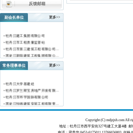
反馈邮箱
副会长单位
更多>>
• 牡丹江建工集团有限公司
• 牡丹江市工程质量监督站
• 牡丹江市第三建筑工程有限公司…
• 黑龙江新陆建筑工程集团有限公…
• 牡丹江市安装工程有限公司
常务理事单位
更多>>
• 黑龙江北方工具有限公司
• 牡丹江市新阳房地产开发有限责…
• 牡丹江市供水工程有限责任公司…
• 牡丹江大学基建处
• 黑龙江新宏基建设集团有限公司…
• 牡丹江罗兰斯宝房地产开发有限…
• 金跃集团有限公司
• 牡丹江市环宇国际有限公司
• 黑龙江海华建设集团
• 黑龙江恒德建筑安装工程有限责…
• 上海绿地集团牡丹江置业有限公…
• 牡丹江华威建筑工程有限责任公…
• 牡丹江桃源房地产开发有限公司…
• 黑龙江世纪家园房地产开发有限…
Copyright (C) mdjzjxh.co
• 牡丹江华安塑料型材有限公司
• 牡丹江华隆房地产开发股份有限…
地址：牡丹江市西平安街327号建工大厦4楼 邮编：157000 
• 牡丹江市科研建筑工程质量检测…
• 牡丹江华威建筑工程有限责任公…
电话：梁贵华 0453-6175011,13766656803 赵杨 0