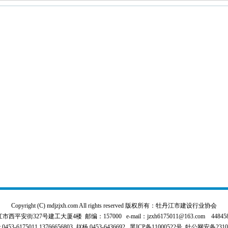
Copyright (C) mdjzjxh.com All rights reserved 版权所有：牡丹江市建设行业协会
平安街327号建工大厦4楼 邮编：157000 e-mail：jzxh6175011@163.com 4484589
3-6175011,13766656803 赵杨 0453-6436692
黑ICP备11000522号
牡公网安备231000