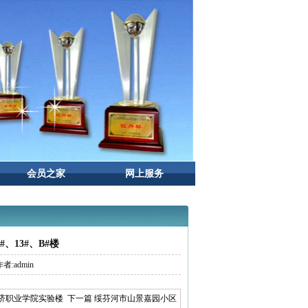
会员之家
网上服务
、13#、B#楼
者:admin
济职业学院实验楼
下一篇 绥芬河市山景嘉园小区