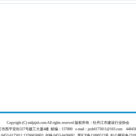
Copyright (C) mdjzjxh.com All rights reserved 版权所有：牡丹江市建设行业协会
平安街327号建工大厦4楼 邮编：157000 e-mail：jzxh6175011@163.com 4484589
3-6175011,13766656803 赵杨 0453-6436692
黑ICP备11000522号
牡公网安备231000