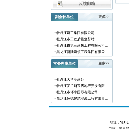
反馈邮箱
副会长单位
更多>>
• 牡丹江建工集团有限公司
• 牡丹江市工程质量监督站
• 牡丹江市第三建筑工程有限公司…
• 黑龙江新陆建筑工程集团有限公…
• 牡丹江市安装工程有限公司
常务理事单位
更多>>
• 黑龙江北方工具有限公司
• 牡丹江市新阳房地产开发有限责…
• 牡丹江市供水工程有限责任公司…
• 牡丹江大学基建处
• 黑龙江新宏基建设集团有限公司…
• 牡丹江罗兰斯宝房地产开发有限…
• 金跃集团有限公司
• 牡丹江市环宇国际有限公司
• 黑龙江海华建设集团
• 黑龙江恒德建筑安装工程有限责…
• 上海绿地集团牡丹江置业有限公…
• 牡丹江华威建筑工程有限责任公…
• 牡丹江桃源房地产开发有限公司…
• 黑龙江世纪家园房地产开发有限…
• 牡丹江华安塑料型材有限公司
• 牡丹江华隆房地产开发股份有限…
• 牡丹江市科研建筑工程质量检测…
地址：牡丹江市西
• 牡丹江华威建筑工程有限责任公…
• 牡丹江市圣丰混凝土有限公司
电话：梁贵华 045