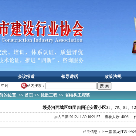
会议报道
领导讲话
政策法规
二 申时
站内搜索：
的位置 >>
首页
>>
优质工程
>>
省结构工程奖
绥芬河西城区组团四回迁安置小区2#、7#、8#、12#
加入日期:2012-11-30 10:21:37 查看人数: 4096 作
相关信息：
上一篇 黑龙江农业经