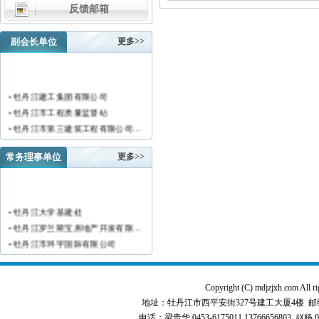
反馈邮箱
副会长单位
更多>>
• 牡丹江建工集团有限公司
• 牡丹江市工程质量监督站
• 牡丹江市第三建筑工程有限公司…
• 黑龙江新陆建筑工程集团有限公…
• 牡丹江市安装工程有限公司
常务理事单位
更多>>
• 黑龙江北方工具有限公司
• 牡丹江市新阳房地产开发有限责…
• 牡丹江市供水工程有限责任公司…
• 牡丹江大学基建处
• 黑龙江新宏基建设集团有限公司…
• 牡丹江罗兰斯宝房地产开发有限…
• 金跃集团有限公司
• 牡丹江市环宇国际有限公司
• 黑龙江海华建设集团
• 黑龙江恒德建筑安装工程有限责…
• 上海绿地集团牡丹江置业有限公…
• 牡丹江华威建筑工程有限责任公…
• 牡丹江桃源房地产开发有限公司…
• 黑龙江世纪家园房地产开发有限…
Copyright (C) mdjzjxh.co
• 牡丹江华安塑料型材有限公司
地址：牡丹江市西平安街327号建工大厦4楼 邮编：157000 
• 牡丹江华隆房地产开发股份有限…
• 牡丹江市科研建筑工程质量检测…
电话：梁贵华 0453-6175011,13766656803 赵杨 0
• 牡丹江华威建筑工程有限责任公…