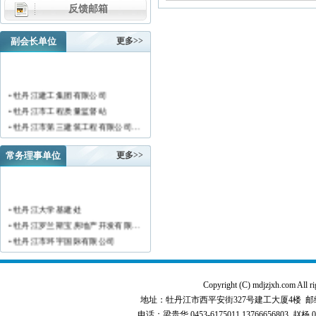
反馈邮箱
副会长单位
更多>>
• 牡丹江建工集团有限公司
• 牡丹江市工程质量监督站
• 牡丹江市第三建筑工程有限公司…
• 黑龙江新陆建筑工程集团有限公…
常务理事单位
更多>>
• 牡丹江市安装工程有限公司
• 黑龙江北方工具有限公司
• 牡丹江市新阳房地产开发有限责…
• 牡丹江市供水工程有限责任公司…
• 牡丹江大学基建处
• 黑龙江新宏基建设集团有限公司…
• 牡丹江罗兰斯宝房地产开发有限…
• 金跃集团有限公司
• 牡丹江市环宇国际有限公司
• 黑龙江海华建设集团
• 黑龙江恒德建筑安装工程有限责…
• 上海绿地集团牡丹江置业有限公…
• 牡丹江华威建筑工程有限责任公…
• 牡丹江桃源房地产开发有限公司…
Copyright (C) mdjzjxh.co
• 黑龙江世纪家园房地产开发有限…
• 牡丹江华安塑料型材有限公司
地址：牡丹江市西平安街327号建工大厦4楼 邮编：157000 
• 牡丹江华隆房地产开发股份有限…
• 牡丹江市科研建筑工程质量检测…
电话：梁贵华 0453-6175011,13766656803 赵杨 0