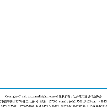
Copyright (C) mdjzjxh.com All rights reserved 版权所有：牡丹江市建设行业协会
平安街327号建工大厦4楼 邮编：157000 e-mail：jzxh6175011@163.com 4484589
3-6175011,13766656803 赵杨 0453-6436692
黑ICP备11000522号
牡公网安备231000