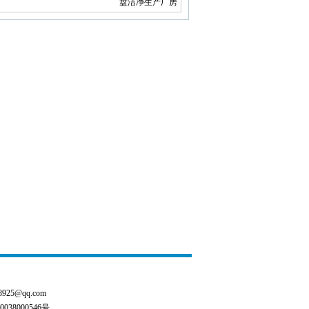
盘洁净生产厂房
25@qq.com
38000546号