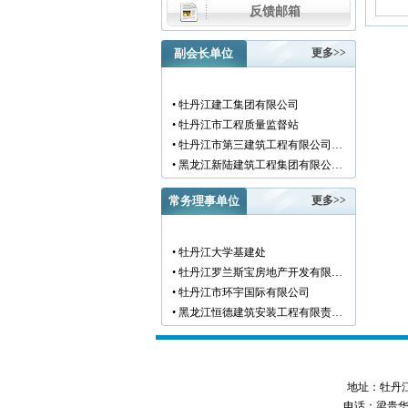
反馈邮箱
副会长单位
更多>>
• 牡丹江建工集团有限公司
• 牡丹江市工程质量监督站
• 牡丹江市第三建筑工程有限公司…
• 黑龙江新陆建筑工程集团有限公…
• 牡丹江市安装工程有限公司
常务理事单位
更多>>
• 黑龙江北方工具有限公司
• 牡丹江市新阳房地产开发有限责…
• 牡丹江市供水工程有限责任公司…
• 牡丹江大学基建处
• 黑龙江新宏基建设集团有限公司…
• 牡丹江罗兰斯宝房地产开发有限…
• 金跃集团有限公司
• 牡丹江市环宇国际有限公司
• 黑龙江海华建设集团
• 黑龙江恒德建筑安装工程有限责…
• 上海绿地集团牡丹江置业有限公…
• 牡丹江华威建筑工程有限责任公…
• 牡丹江桃源房地产开发有限公司…
• 黑龙江世纪家园房地产开发有限…
• 牡丹江华安塑料型材有限公司
• 牡丹江华隆房地产开发股份有限…
• 牡丹江市科研建筑工程质量检测…
地址：牡丹江市西
• 牡丹江华威建筑工程有限责任公…
• 牡丹江市圣丰混凝土有限公司
电话：梁贵华 045