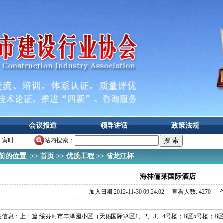
会议报道
领导讲话
政策法规
二 寅时
站内搜索：
的位置 >>
首页
>>
优质工程
>>
省龙江杯
海林俪莱国际酒店
加入日期:2012-11-30 09:24:02 查看人数: 4270 作
关信息：
上一篇 绥芬河市丰泽园小区（天佑国际)A区1、2、3、4号楼；B区5号楼；B