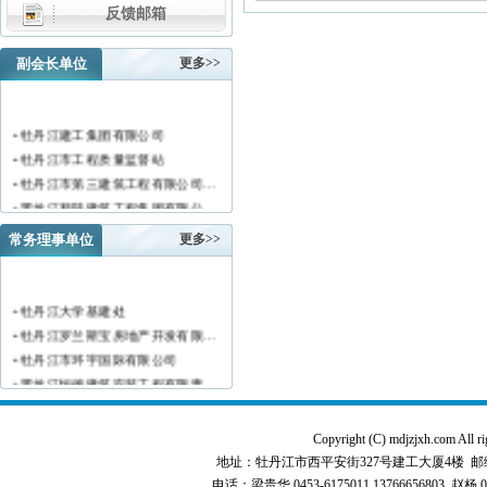
反馈邮箱
副会长单位
更多>>
• 牡丹江建工集团有限公司
• 牡丹江市工程质量监督站
• 牡丹江市第三建筑工程有限公司…
• 黑龙江新陆建筑工程集团有限公…
• 牡丹江市安装工程有限公司
常务理事单位
更多>>
• 黑龙江北方工具有限公司
• 牡丹江市新阳房地产开发有限责…
• 牡丹江市供水工程有限责任公司…
• 牡丹江大学基建处
• 黑龙江新宏基建设集团有限公司…
• 牡丹江罗兰斯宝房地产开发有限…
• 金跃集团有限公司
• 牡丹江市环宇国际有限公司
• 黑龙江海华建设集团
• 黑龙江恒德建筑安装工程有限责…
• 上海绿地集团牡丹江置业有限公…
• 牡丹江华威建筑工程有限责任公…
• 牡丹江桃源房地产开发有限公司…
• 黑龙江世纪家园房地产开发有限…
Copyright (C) mdjzjxh.co
• 牡丹江华安塑料型材有限公司
• 牡丹江华隆房地产开发股份有限…
地址：牡丹江市西平安街327号建工大厦4楼 邮编：157000 
• 牡丹江市科研建筑工程质量检测…
• 牡丹江华威建筑工程有限责任公…
电话：梁贵华 0453-6175011,13766656803 赵杨 0